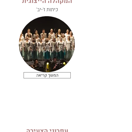
המקהלה הייצוגית
כיתות ז'-יב'
המשך קריאה
עפרוני הצעירה