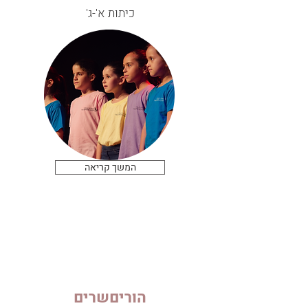
כיתות א'-ג'
המשך קריאה
הוריםשרים