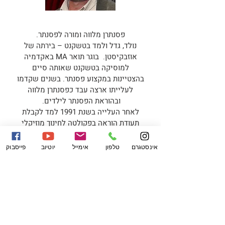
פסנתרן מלווה ומורה לפסנתר.
נולד, גדל ולמד בטשקנט – בירתה של
אוזבקיסטן. בוגר תואר MA באקדמיה
למוסיקה בטשקנט שאותה סיים
בהצטיינות במקצוע פסנתר. בשנים שקדמו
לעלייתו ארצה עבד כפסנתרן מלווה
ובהוראת הפסנתר לילדים.
לאחר העלייה בשנת 1991 למד לקבלת
תעודת הוראה בפקולטה לחינוך מוזיקלי
במכללת לוינסקי לחינוך. 28 שנים עבד
יבגני כמורה למוסיקה בבית ספר יסודי
אינסטגרם
טלפון
אימייל
יוטיוב
פייסבוק
ובבתי ספר לחינוך המיוחד. במקביל
לעבודה בבתי הספר המשיך לעסוק
בהוראת הפסנתר לילדים. לאורך שנות
העבודה השתלם בתחומים שונים של
הוראת המוסיקה.
במשך יותר מ-20 שנה השתתף יבגני כזמר