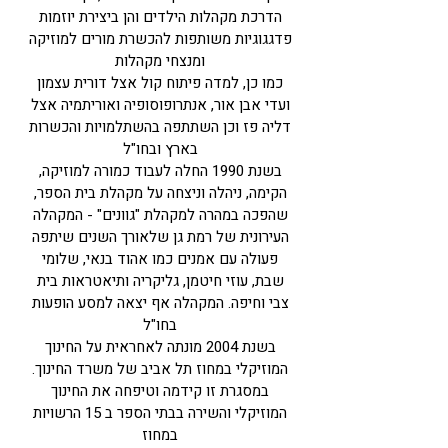
הדרכת מקהלות הילדים והן ביצירת יוזמות
פדגגוגיות משותפות להכשרת מורים למוזיקה
ומנצחי מקהלות
כמו כן, למדה פיתוח קול אצל דורית עצמון
ועדי אבן אור, אנתרופוסופיה ואוריתמיה אצל
דליה פז וכן השתתפה בהשתלמויות והכשרות
בארץ ובחו"ל
בשנת 1990 החלה לעבוד כמורה למוזיקה,
הקימה, ניהלה וניצחה על מקהלת בית הספר,
שהפכה במהרה למקהלת "גוונים" - המקהלה
העירונית של רמת גן שלאורך השנים שיתפה
פעולה עם אמנים כמו אהוד בנאי, שלומי
שבת, עוזי חיטמן, גליקריה ותיאטראות בית
צבי וחיפה. המקהלה אף יצאה למסע הופעות
בחו"ל
בשנת 2004 מונתה לאחראית על החינוך
המוזיקלי במחוז תל אביב של משרד החינוך.
במסגרת זו קידמה וטיפחה את החינוך
המוזיקלי והשירה בבתי הספר ב 15 הרשויות
במחוז