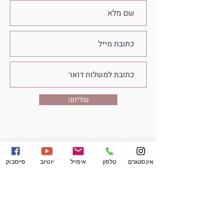
שליחה
אינסטגרם
טלפון
אימייל
יוטיוב
פייסבוק
מקהלות העפרוני
אודות
על המקהלה
המקהלה הייצוגית
צוות המקהלה
המקהלה הצעירה
יצירת קשר
אפרוחי העפרוני