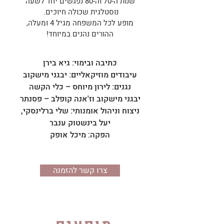
שנות ה-70 וה-80 נפגשים יחד לשעה
נוסטלגית שכולה חיוכים.
מופע לכל המשפחה מגיל 4 ומעלה,
ההורים נהנים במיוחד!
כתיבה ובימוי: גיא בירן
עיבודים מוזיקאליים: יבגני מישקוב
נגנים: לירון מיוחס – כלי הקשה
יבגני מישקוב וז'אנה קופלב – פסנתר
ניצוח וניהול אומנותי: שלי ברלינסקי,
יעל בינשטוק ענבר
הפקה: מיכל אופק
צרו קשר להזמנה