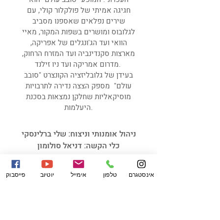
חגיגה אמיתי של פולקלור קולי, עם
שירים נפלאים שאספנו מסביב
לגלובוס ומושרים בשפות המקור, מאיי
הוואי ועד הג'ונגלים של אפריקה,
מארצות סקנדינביה ועד המזרח הרחוק,
מדרום אמריקה ועד ניו זילנד.
בעידן של גלובליזציה הקונצרט "סובב
עולם" מספק הצצה נדירה לתרבויות
מוסיקאליות שחלקן נמצאות בסכנת
היעלמות.
ניהול אומנותי וניצוח: שלי ברלינסקי
כלי הקשה: דניאל סולומון
פסנתר: ז'אנה קופלב
אינסטגרם
טלפון
אימייל
יוטיוב
פייסבוק
צרו קשר להזמנה