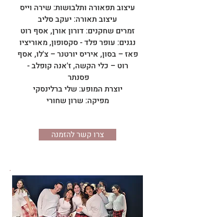
עיצוב תפאורה ותלבושות: שירה וייס
עיצוב תאורה: יעקב סליב
זמרים שחקנים: דורון אורן, אסף רוט
נגנים: עופר פלד - סקסופון, מאוריציו
פאז – בסון, איריס יורטנר – צ'לו, אסף
רוט – כלי הקשה, ז'אנה קופלב -
פסנתר
יוצרת המופע: שלי ברלינסקי
מפיקה: שרון שחורי
צרו קשר להזמנה